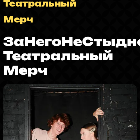
Театральный
Мерч
ЗаНегоНеСтыдн
Театральный
Мерч