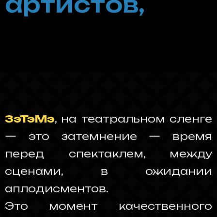
г
р
и
м
ё
р
о
в
,
ЗэТэМэ
, на театральном сленге
— это затемнение — время
перед спектаклем, между
сценами, в ожидании
аплодисментов.
Это момент качественного