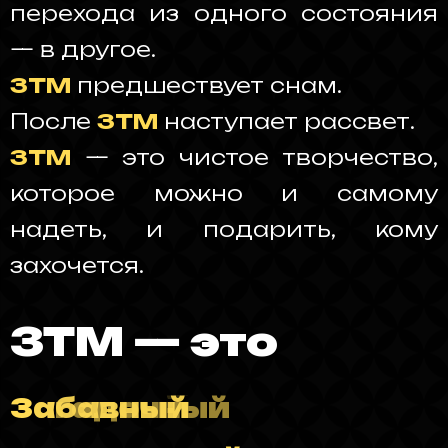
перехода из одного состояния
— в другое.
ЗТМ
предшествует снам.
После
ЗТМ
наступает рассвет.
ЗТМ
— это чистое творчество,
которое можно и самому
надеть, и подарить, кому
захочется.
ЗТМ — это
З
ажигательный
акулисный
алихватский
аманчивый